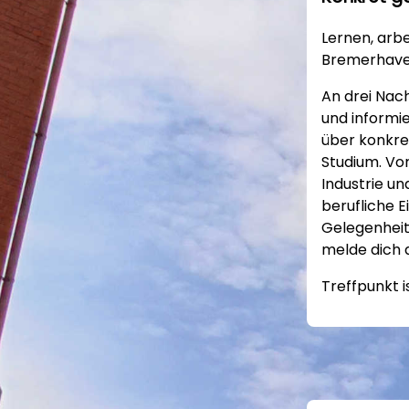
Lernen, arbe
Bremerhav
An drei Na
und informi
über konkre
Studium. Vo
Industrie u
berufliche E
Gelegenheit,
melde dich 
Treffpunkt i