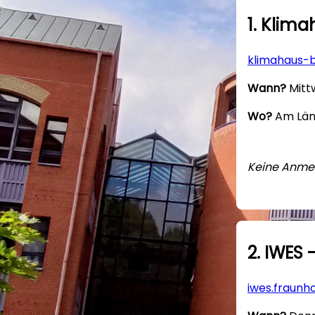
1. Klim
klimahaus-
Wann?
Mittw
Wo?
Am Län
Keine Anme
2. IWES
iwes.fraunh