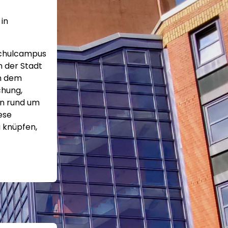
in
schulcampus
n der Stadt
ch dem
chung,
en rund um
iese
u knüpfen,