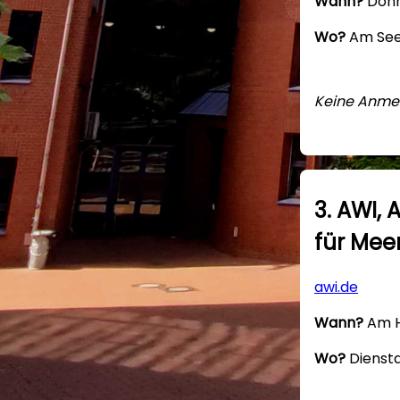
Wann?
Donne
Wo?
Am See
Keine Anme
3. AWI,
für Mee
awi.de
Wann?
Am H
Wo?
Diensta