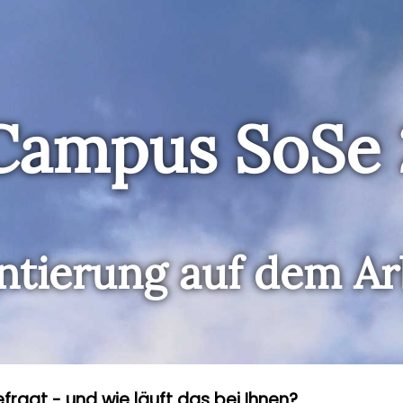
Campus SoSe
ntierung auf dem A
fragt - und wie läuft das bei Ihnen?